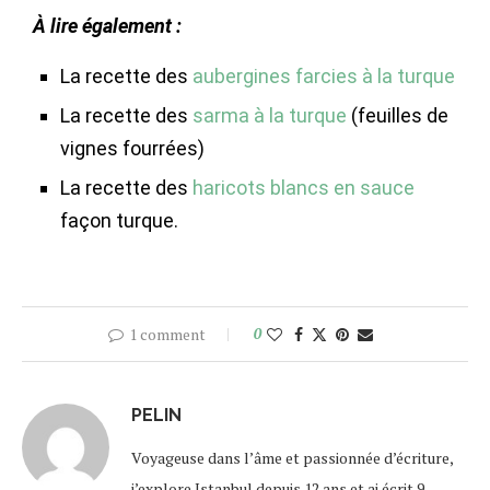
À lire également :
La recette des
aubergines farcies à la turque
La recette des
sarma à la turque
(feuilles de
vignes fourrées)
La recette des
haricots blancs en sauce
façon turque.
1 comment
0
PELIN
Voyageuse dans l’âme et passionnée d’écriture,
j’explore Istanbul depuis 12 ans et ai écrit 9