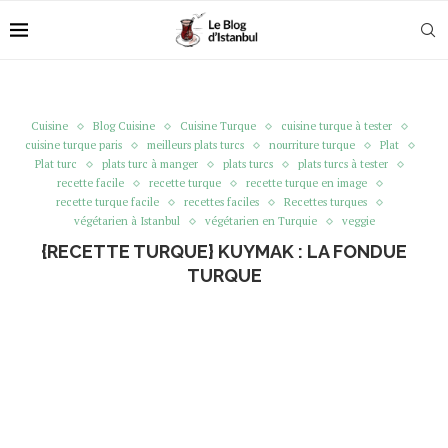
Cuisine
Blog Cuisine
Cuisine Turque
cuisine turque à tester
cuisine turque paris
meilleurs plats turcs
nourriture turque
Plat
Plat turc
plats turc à manger
plats turcs
plats turcs à tester
recette facile
recette turque
recette turque en image
recette turque facile
recettes faciles
Recettes turques
végétarien à Istanbul
végétarien en Turquie
veggie
{RECETTE TURQUE} KUYMAK : LA FONDUE
TURQUE