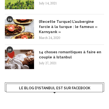
July 14, 2021
29
{Recette Turque} L’aubergine
farcie à la turque : le fameux «
Karnıyarık »
March 24, 2020
30
14 choses romantiques à faire en
couple à Istanbul
July 27, 2021
LE BLOG D’ISTANBUL EST SUR FACEBOOK