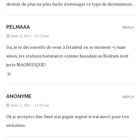
devient de plus en plus facile d'envisager ce type de destinations..
PELMAAA
REPLY
June 4, 2013 - 12:23 pm
Isa, je te déconseille de venir à Istanbul en se moment =) mais
sinon, les stations balnéaires comme Kusadasi ou Bodrum sont
juste MAGNIFIQUE!
:))
ANONYME
REPLY
June 1, 2017 - 11:23 am
Ok je accepter dan 3moi si je gagne argent je irai merci pour ton
invitation