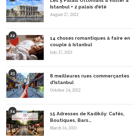
Les 5 Palais Ottomans à Visiter à
Istanbul + 2 palais d’été
August 27, 2022
22
14 choses romantiques à faire en
couple à Istanbul
July 27, 2021
23
8 meilleures rues commerçantes
d’Istanbul
October 24, 2022
24
15 Adresses de Kadiköy: Cafés,
Boutiques, Bars…
March 16, 2021