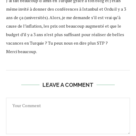
J’ai fait beaucoup d’amis en Turquie grâce à ton blog et j’étais
même invité à donner des conférences à Istanbul et Ordu il y a 3
ans de ça (universités). Alors, je me demande s’il est vrai qu’à
cause de l’inflation, les prix ont beaucoup augmenté et que le
budget d’il y a 3 ans n’est plus suffisant pour réaliser de belles
vacances en Turquie ? Tu peux nous en dire plus STP ?
Merci beaucoup.
LEAVE A COMMENT