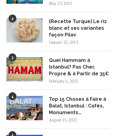
May 23, 2023
2
{Recette Turque} Le riz
blanc et ses variantes
façon Pilav
January 25, 2013
3
Quel Hammam à
Istanbul? Pas Cher,
Propre & à Partir de 35€
February 5, 2025
4
Top 15 Choses à Faire à
Balat, Istanbul : Cafés,
Monuments…
August 25, 2022
5