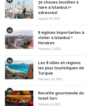
22
30 choses insolites à
faire à Istanbul (+
adresses)
August 18, 2022
23
8 églises importantes à
visiter à Istanbul +
Horaires
February 3, 2022
24
Les 8 villes et régions
les plus touristiques de
Turquie
February 24, 2022
25
Recette gourmande du
toast turc
February 6, 2021