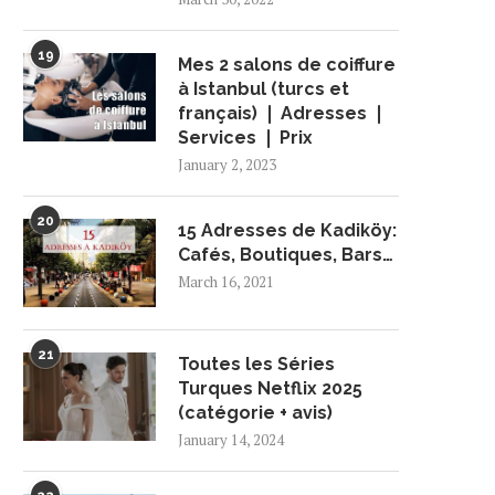
19
Mes 2 salons de coiffure
à Istanbul (turcs et
français) ❘ Adresses ❘
Services ❘ Prix
January 2, 2023
20
15 Adresses de Kadiköy:
Cafés, Boutiques, Bars…
March 16, 2021
21
Toutes les Séries
Turques Netflix 2025
(catégorie + avis)
January 14, 2024