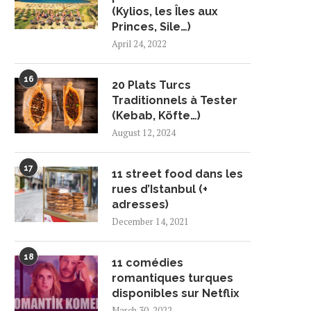
(Kylios, les Îles aux
Princes, Sile…)
April 24, 2022
16
20 Plats Turcs
Traditionnels à Tester
(Kebab, Köfte…)
August 12, 2024
17
11 street food dans les
rues d’Istanbul (+
adresses)
December 14, 2021
18
11 comédies
romantiques turques
disponibles sur Netflix
March 30, 2022