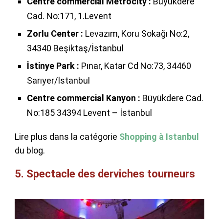
Centre commercial Metrocity :
Büyükdere
Cad. No:171, 1.Levent
Zorlu Center :
Levazım, Koru Sokağı No:2,
34340 Beşiktaş/İstanbul
İstinye Park :
Pınar, Katar Cd No:73, 34460
Sarıyer/İstanbul
Centre commercial Kanyon :
Büyükdere Cad.
No:185 34394 Levent – İstanbul
Lire plus dans la catégorie
Shopping à Istanbul
du blog.
5. Spectacle des derviches tourneurs