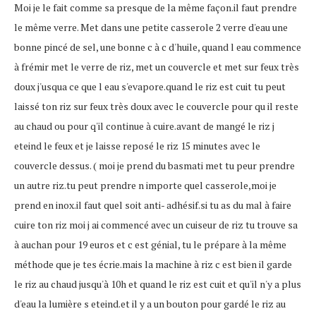
Moi je le fait comme sa presque de la même façon.il faut prendre
le même verre. Met dans une petite casserole 2 verre d'eau une
bonne pincé de sel, une bonne c à c d'huile, quand l eau commence
à frémir met le verre de riz, met un couvercle et met sur feux très
doux j'usqua ce que l eau s'evapore.quand le riz est cuit tu peut
laissé ton riz sur feux très doux avec le couvercle pour qu il reste
au chaud ou pour q'il continue à cuire.avant de mangé le riz j
eteind le feux et je laisse reposé le riz 15 minutes avec le
couvercle dessus. ( moi je prend du basmati met tu peur prendre
un autre riz.tu peut prendre n importe quel casserole,moi je
prend en inox.il faut quel soit anti- adhésif.si tu as du mal à faire
cuire ton riz moi j ai commencé avec un cuiseur de riz tu trouve sa
à auchan pour 19 euros et c est génial, tu le prépare à la même
méthode que je tes écrie.mais la machine à riz c est bien il garde
le riz au chaud jusqu'à 10h et quand le riz est cuit et qu'il n'y a plus
d'eau la lumière s eteind.et il y a un bouton pour gardé le riz au