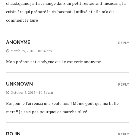
chaud.quand j allait mangé dans un petit restaurant mexicain , la
cuisinière qui préparé le riz basmati l utilisé,et elle m'a dit
comment le faire .
ANONYME
REPLY
March 29, 2016 - 10:16 am
Mon prénon est cindy,vue qu il y est ecrie anonyme.
UNKNOWN
REPLY
October 3, 2017 - 10:31 am
Bonjour je l'ai réussi une seule fois!! Même goût que ma belle
mere!! Je sais pas pourquoi ca marche plus!
ROJIN
REPLY