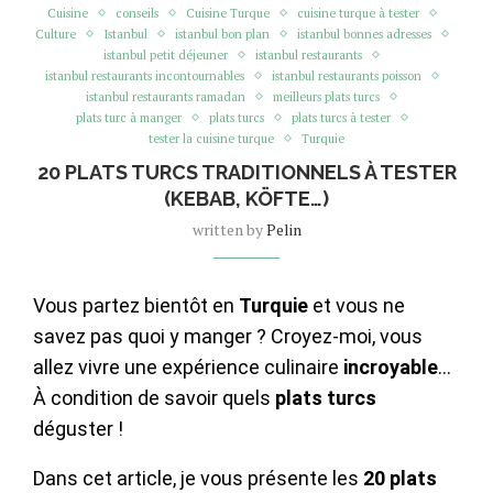
Cuisine
conseils
Cuisine Turque
cuisine turque à tester
Culture
Istanbul
istanbul bon plan
istanbul bonnes adresses
istanbul petit déjeuner
istanbul restaurants
istanbul restaurants incontournables
istanbul restaurants poisson
istanbul restaurants ramadan
meilleurs plats turcs
plats turc à manger
plats turcs
plats turcs à tester
tester la cuisine turque
Turquie
20 PLATS TURCS TRADITIONNELS À TESTER
(KEBAB, KÖFTE…)
written by
Pelin
Vous partez bientôt en
Turquie
et vous ne
savez pas quoi y manger ? Croyez-moi, vous
allez vivre une expérience culinaire
incroyable
…
À condition de savoir quels
plats turcs
déguster !
Dans cet article, je vous présente les
20 plats