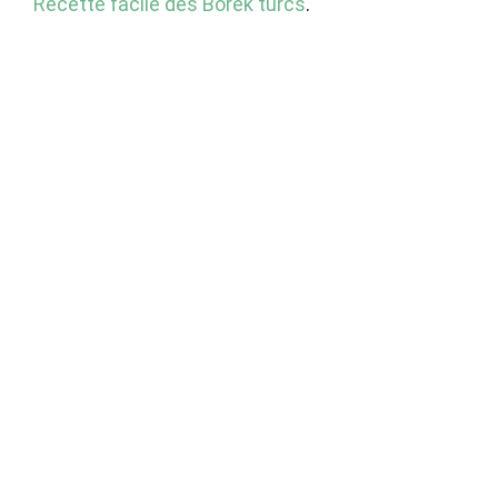
Recette facile des Börek turcs
.