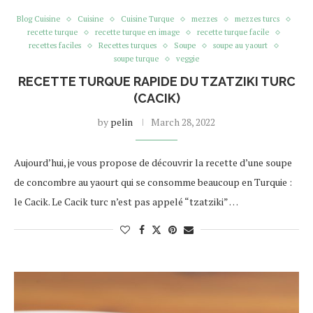
Blog Cuisine
Cuisine
Cuisine Turque
mezzes
mezzes turcs
recette turque
recette turque en image
recette turque facile
recettes faciles
Recettes turques
Soupe
soupe au yaourt
soupe turque
veggie
RECETTE TURQUE RAPIDE DU TZATZIKI TURC
(CACIK)
by
pelin
March 28, 2022
Aujourd’hui, je vous propose de découvrir la recette d’une soupe
de concombre au yaourt qui se consomme beaucoup en Turquie :
le Cacik. Le Cacik turc n’est pas appelé “tzatziki” …