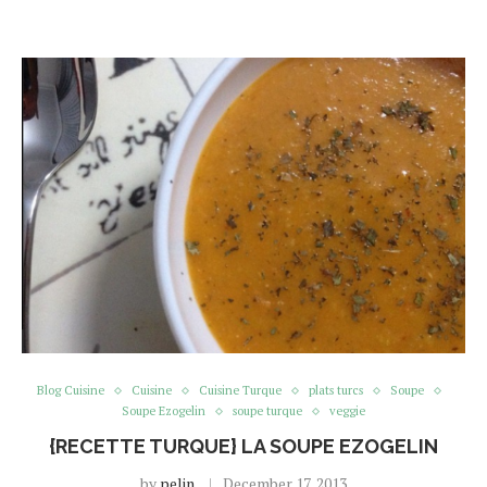
Blog Cuisine
Cuisine
Cuisine Turque
plats turcs
Soupe
Soupe Ezogelin
soupe turque
veggie
{RECETTE TURQUE} LA SOUPE EZOGELIN
by
pelin
December 17, 2013