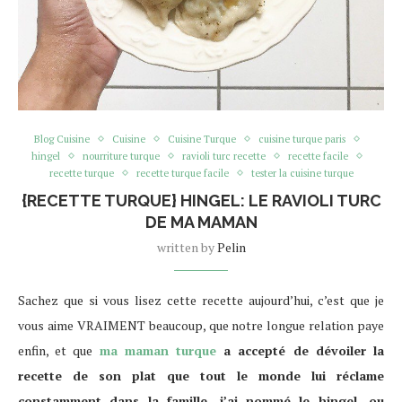
Blog Cuisine
Cuisine
Cuisine Turque
cuisine turque paris
hingel
nourriture turque
ravioli turc recette
recette facile
recette turque
recette turque facile
tester la cuisine turque
{RECETTE TURQUE} HINGEL: LE RAVIOLI TURC
DE MA MAMAN
written by
Pelin
Sachez que si vous lisez cette recette aujourd’hui, c’est que je
vous aime VRAIMENT beaucoup, que notre longue relation paye
enfin, et que
ma maman turque
a accepté de dévoiler la
recette de son plat que tout le monde lui réclame
constamment dans la famille, j’ai nommé le hingel, ou