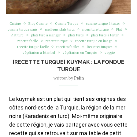
Cuisine
Blog Cuisine
Cuisine Turque
cuisine turque à tester
cuisine turque paris
meilleurs plats turcs
nourriture turque
Plat
Plat turc
plats turc à manger
plats turcs
plats turcs à tester
recette facile
recette turque
recette turque en image
recette turque facile
recettes faciles
Recettes turques
végétarien à Istanbul
végétarien en Turquie
veggie
{RECETTE TURQUE} KUYMAK : LA FONDUE
TURQUE
written by
Pelin
Le kuymak est un plat qui tient ses origines des
côtes nord-est de la Turquie, la région de la mer
noire (Karadeniz en turc). Moi-même originaire
de cette région, je vais partager avec vous cette
recette qui se retrouvait sur ma table de petit