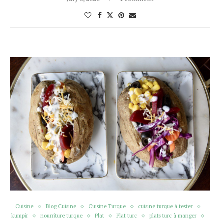
Cuisine
Blog Cuisine
Cuisine Turque
cuisine turque à tester
kumpir
nourriture turque
Plat
Plat turc
plats turc à manger