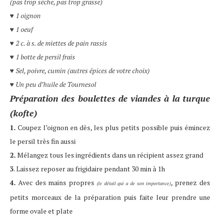
(pas trop sèche, pas trop grasse)
1 oignon
♥
1 oeuf
♥
2 c. à s. de miettes de pain rassis
♥
1 botte de persil frais
♥
Sel, poivre, cumin (autres épices de votre choix)
♥
Un peu d’huile de Tournesol
♥
Préparation des boulettes de viandes à la turque
(kofte)
1.
Coupez l’oignon en dès, les plus petits possible puis émincez
le persil très fin aussi
2.
Mélangez tous les ingrédients dans un récipient assez grand
3
. Laissez reposer au frigidaire pendant 30 min à 1h
4.
Avec des mains propres
, prenez des
(le détail qui a de son importance)
petits morceaux de la préparation puis faite leur prendre une
forme ovale et plate