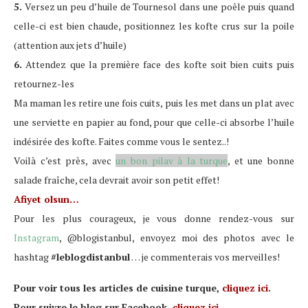
5.
Versez un peu d’huile de Tournesol dans une poêle puis quand
celle-ci est bien chaude, positionnez les kofte crus sur la poile
(attention aux jets d’huile)
6.
Attendez que la première face des kofte soit bien cuits puis
retournez-les
Ma maman les retire une fois cuits, puis les met dans un plat avec
une serviette en papier au fond, pour que celle-ci absorbe l’huile
indésirée des kofte. Faites comme vous le sentez..!
Voilà c’est près, avec
un bon pilav à la turque
, et une bonne
salade fraîche, cela devrait avoir son petit effet!
Afiyet olsun…
Pour les plus courageux, je vous donne rendez-vous sur
Instagram
, @blogistanbul, envoyez moi des photos avec le
hashtag
#leblogdistanbul
… je commenterais vos merveilles!
Pour voir tous les articles de cuisine turque,
cliquez ici
.
Pour suivre le blog sur Facebook,
cliquez ici
.