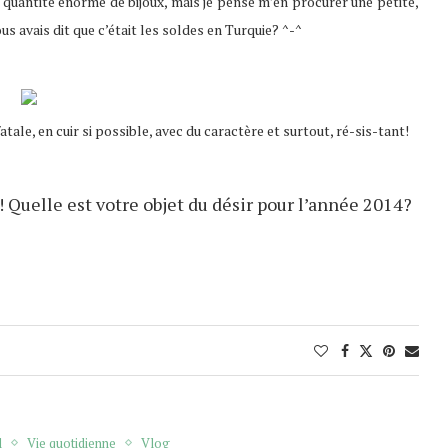
e quantité énorme de bijoux, mais je pense m’en procurer une petite,
ous avais dit que c’était les soldes en Turquie? ^-^
atale, en cuir si possible, avec du caractère et surtout, ré-sis-tant!
s! Quelle est votre objet du désir pour l’année 2014?
l
Vie quotidienne
Vlog