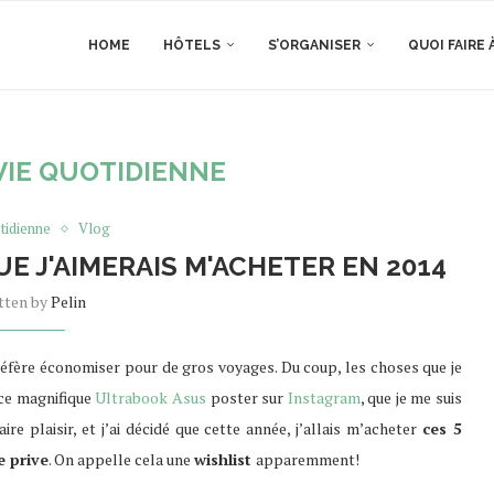
HOME
HÔTELS
S’ORGANISER
QUOI FAIRE 
VIE QUOTIDIENNE
tidienne
Vlog
UE J'AIMERAIS M'ACHETER EN 2014
tten by
Pelin
préfère économiser pour de gros voyages. Du coup, les choses que je
 ce magnifique
Ultrabook Asus
poster sur
Instagram
, que je me suis
re plaisir, et j’ai décidé que cette année, j’allais m’acheter
ces 5
e prive
. On appelle cela une
wishlist
apparemment!