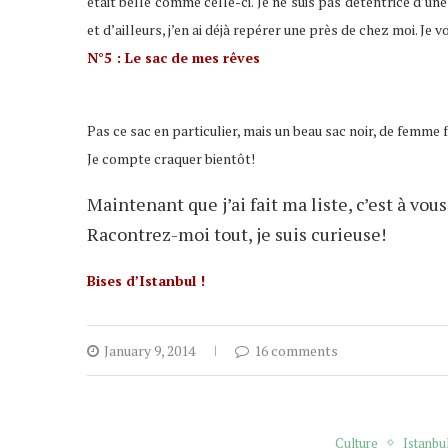
était belle comme celle-ci. Je ne suis pas détentrice d’un
et d’ailleurs, j’en ai déjà repérer une près de chez moi. Je v
N°5 : Le sac de mes rêves
Pas ce sac en particulier, mais un beau sac noir, de femme f
Je compte craquer bientôt!
Maintenant que j’ai fait ma liste, c’est à vou
Racontrez-moi tout, je suis curieuse!
Bises d’Istanbul !
January 9, 2014
16 comments
Culture
Istanbu