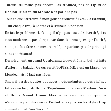
Turquie, du moins pas encore. Pas
d’Alinéa
, pas de
Fly
, ni de
Habitat
,
Maison du Monde
n’en parlons pas.
Tout ce que j’ai trouvé à mon goût se trouvait à Ikea (2 à Istanbul,
1 sur chaque rive), à Koctas et à Bauhaus. Sinon rien.
En fait le problème ici, c’est qu’il n’y a pas assez de diversité, si tu
veux moderne et pas cher, tu vas dans les enseignes que j’ai cité,
sinon, tu fais faire sur mesure, et là, ne parlons pas de prix…qui
sont exorbitants!
Dernièrement, un grand
Conforama
à ouvert à Istanbul, j’ai hâte
d’aller m’y balader. Ce qui serait TOPISSIME, c’est un Maison du
Monde, mais là faut pas rêver.
Sinon, il y a des petites boutiques indépendantes ou des chaînes
telles que
English Home
,
Tepehome
ou encore
Madam Coco
et
Home Sweet Home
. Mais je ne sais pas pourquoi, je
n’accroche pas plus que ca. Peut-être les prix, ou les styles trop
conventionnel,
trop turcs…?