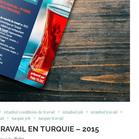
istanbul conditions de travail
istanbul job
istanbul travail
ail
turquie job
turquie travail
RAVAIL EN TURQUIE – 2015
tten by
Pelin