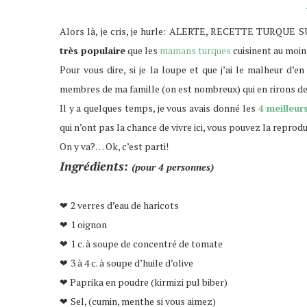
Alors là, je cris, je hurle: ALERTE, RECETTE TURQUE S
très populaire
que les
mamans turques
cuisinent au moin
Pour vous dire, si je la loupe et que j’ai le malheur d’
membres de ma famille (on est nombreux) qui en rirons d
Il y a quelques temps, je vous avais donné les
4 meilleur
qui n’ont pas la chance de vivre ici, vous pouvez la reprodu
On y va?… Ok, c’est parti!
Ingrédients:
(pour 4 personnes)
2 verres d’eau de haricots
❤
1 oignon
❤
1 c. à soupe de concentré de tomate
❤
3 à 4 c. à soupe d’huile d’olive
❤
❤ Paprika en poudre (kirmizi pul biber)
Sel, (cumin, menthe si vous aimez)
❤