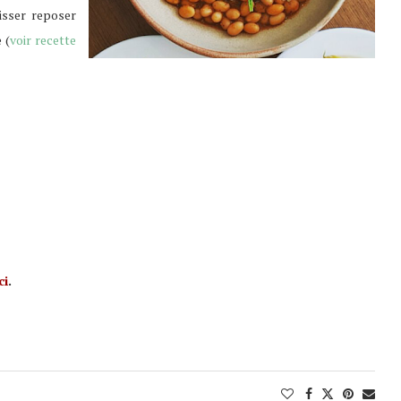
aisser reposer
 (
voir recette
ci
.