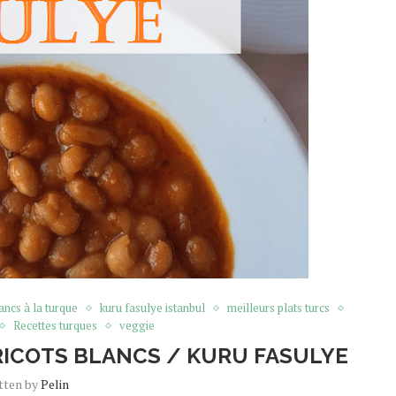
ancs à la turque
kuru fasulye istanbul
meilleurs plats turcs
Recettes turques
veggie
RICOTS BLANCS / KURU FASULYE
tten by
Pelin