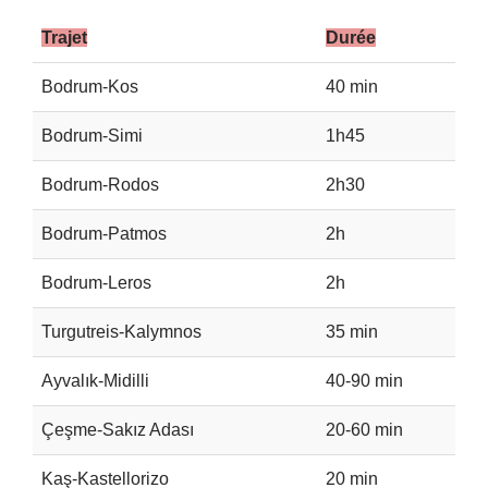
Trajet
Durée
P
Bodrum-Kos
40 min
2
Bodrum-Simi
1h45
3
Bodrum-Rodos
2h30
4
Bodrum-Patmos
2h
3
Bodrum-Leros
2h
2
Turgutreis-Kalymnos
35 min
2
Ayvalık-Midilli
40-90 min
1
Çeşme-Sakız Adası
20-60 min
2
Kaş-Kastellorizo
20 min
2