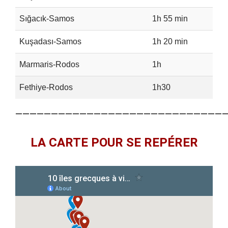
Sığacık-Samos
1h 55 min
2
Kuşadası-Samos
1h 20 min
3
Marmaris-Rodos
1h
3
Fethiye-Rodos
1h30
5
—————————————————————————————
LA CARTE POUR SE REPÉRER