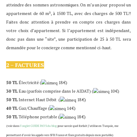
atteindre des sommes astronomiques. On m’a un jour proposé un
appartement de 60 m², à 1500 TL, avec des charges de 500 TL!!
Faites donc attention à prendre en compte ces charges dans
votre choix d’appartement. Si l’appartement est indépendant,
donc pas dans une “site”, une participation de 25 à 50 TL sera
demandée pour le concierge comme mentionné ci-haut.
2 – FACTURES
50 TL
Électricité (
18 €)
30 TL
Eau (parfois comprise dans le AIDAT) (
10 €)
50 TL
Internet Haut Débit (
18 €)
40 TL
Gaz/Chauffage (
14 €)
50 TL
Téléphone portable (
18 €)
(voir dans
l’onglet GUIDE PAYS du blog
pour savoir quel forfait j’utilise en Turquie, me
permettant d’avoir les appels vers SFR France et fixes gratuits depuis mon portable)