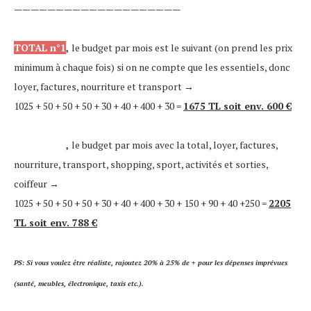
————————————————————
TOTAL n°1
,
le budget par mois est le suivant (on prend les prix
minimum à chaque fois) si on ne compte que les essentiels, donc
loyer, factures, nourriture et transport
→
1025 + 50 + 50 + 50 + 30 + 40 + 400 + 30 =
1675 TL soit env. 600 €
TOTAL n°2
,
le budget par mois avec la total, loyer, factures,
nourriture, transport, shopping, sport, activités et sorties,
coiffeur
→
1025 + 50 + 50 + 50 + 30 + 40 + 400 + 30 + 150 + 90 + 40 +250 =
2205
TL soit env. 788 €
PS: Si vous voulez être réaliste, rajoutez 20% à 25% de + pour les dépenses imprévues
(santé, meubles, électronique, taxis etc.).