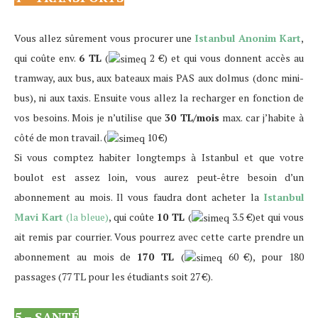
Vous allez sûrement vous procurer une
Istanbul Anonim Kart
,
qui coûte env.
6 TL
(
2 €
)
et qui vous donnent accès au
tramway, aux bus, aux bateaux mais PAS aux dolmus (donc mini-
bus), ni aux taxis. Ensuite vous allez la recharger en fonction de
vos besoins. Mois je n’utilise que
30 TL/mois
max. car j’habite à
côté de mon travail.
(
10 €
)
Si vous comptez habiter longtemps à Istanbul et que votre
boulot est assez loin, vous aurez peut-être besoin d’un
abonnement au mois. Il vous faudra dont acheter la
Istanbul
Mavi Kart
(la bleue)
, qui coûte
10 TL
(
3.5 €
)
et qui vous
ait remis par courrier. Vous pourrez avec cette carte prendre un
abonnement au mois de
170 TL
(
60 €
)
, pour 180
passages (77 TL pour les étudiants soit 27 €).
5 – SANTÉ