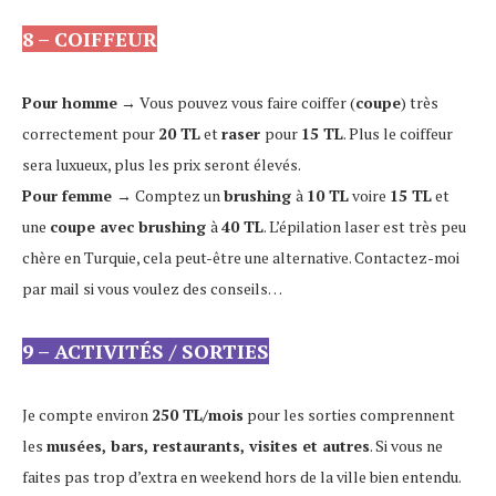
8 – COIFFEUR
Pour homme
→ Vous pouvez vous faire coiffer (
coupe
) très
correctement pour
20 TL
et
raser
pour
15 TL
. Plus le coiffeur
sera luxueux, plus les prix seront élevés.
Pour femme
→
Comptez un
brushing
à
10 TL
voire
15 TL
et
une
coupe avec brushing
à
4
0 TL
. L’épilation laser est très peu
chère en Turquie, cela peut-être une alternative. Contactez-moi
par mail si vous voulez des conseils…
9 – ACTIVITÉS / SORTIES
Je compte environ
250 TL/mois
pour les sorties comprennent
les
musées, bars, restaurants, visites et autres
. Si vous ne
faites pas trop d’extra en weekend hors de la ville bien entendu.