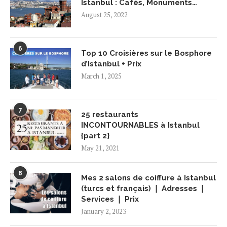
Istanbul : Cafés, Monuments…
August 25, 2022
6
Top 10 Croisières sur le Bosphore
d’Istanbul + Prix
March 1, 2025
7
25 restaurants
INCONTOURNABLES à Istanbul
{part 2}
May 21, 2021
8
Mes 2 salons de coiffure à Istanbul
(turcs et français) ❘ Adresses ❘
Services ❘ Prix
January 2, 2023