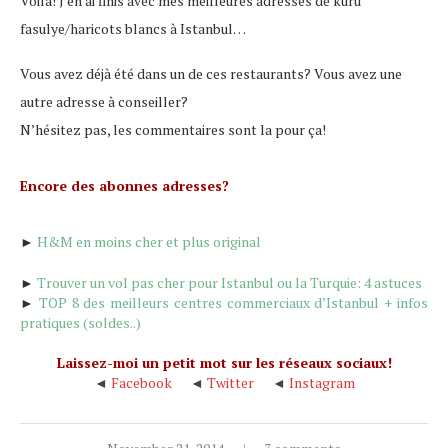
Voilà! J’en ai finis avec mes meilleures adresses de kuru
fasulye/haricots blancs à Istanbul…
Vous avez déjà été dans un de ces restaurants? Vous avez une
autre adresse à conseiller?
N’hésitez pas, les commentaires sont la pour ça!
Encore des abonnes adresses?
►
H&M
en moins cher et plus original
►
Trouver un vol pas cher pour Istanbul ou la Turquie: 4 astuces
►
TOP 8 d
es meilleurs centres commerciaux d’Istanbul + infos
pratiques (soldes..)
Laissez-moi un petit mot sur les réseaux sociaux!
◄
Facebook
◄
Twitter
◄
Instagram