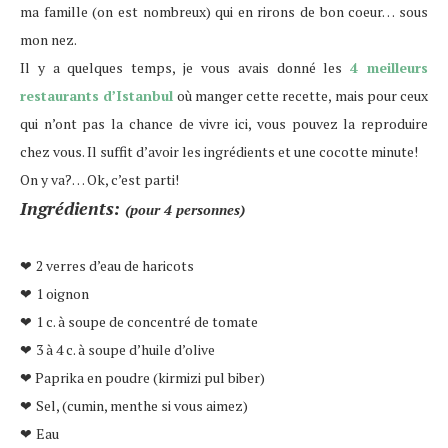
ma famille (on est nombreux) qui en rirons de bon coeur… sous
mon nez.
Il y a quelques temps, je vous avais donné les
4 meilleurs
restaurants d’Istanbul
où manger cette recette, mais pour ceux
qui n’ont pas la chance de vivre ici, vous pouvez la reproduire
chez vous. Il suffit d’avoir les ingrédients et une cocotte minute!
On y va?… Ok, c’est parti!
Ingrédients:
(pour 4 personnes)
2 verres d’eau de haricots
❤
1 oignon
❤
1 c. à soupe de concentré de tomate
❤
3 à 4 c. à soupe d’huile d’olive
❤
❤ Paprika en poudre (kirmizi pul biber)
Sel, (cumin, menthe si vous aimez)
❤
Eau
❤