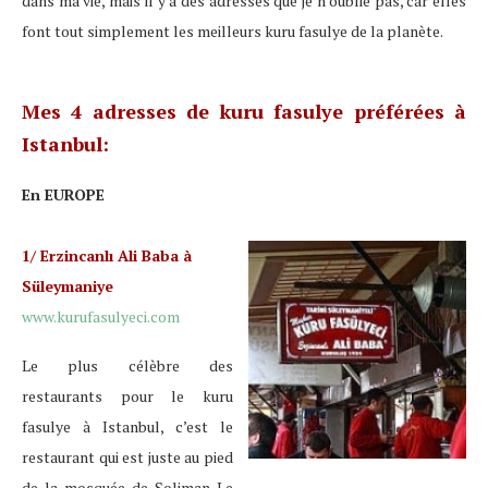
dans ma vie, mais il y a des adresses que je n’oublie pas, car elles
font tout simplement les meilleurs kuru fasulye de la planète.
Mes 4 adresses de kuru fasulye préférées à
Istanbul:
En EUROPE
1/ Erzincanlı Ali Baba à
Süleymaniye
www.kurufasulyeci.com
Le plus célèbre des
restaurants pour le kuru
fasulye à Istanbul, c’est le
restaurant qui est juste au pied
de la mosquée de Soliman Le