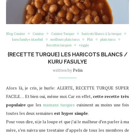
Blog Cuisine
Cuisine
Cuisine Turque
haricots blancs à la turque
kuru fasulye istanbul
meilleurs plats turcs
Plat
plats turcs
Recettes turques
veggie
{RECETTE TURQUE} LES HARICOTS BLANCS /
KURU FASULYE
written by
Pelin
Alors là, je cris, je hurle: ALERTE, RECETTE TURQUE SUPER
FACILE… Et bien oui, même moi. Car en effet,
cette recette très
populaire
que les
mamans turques
cuisinent au moins une fois
toutes les deux semaines
est hyper simple
.
Pour vous dire, si je la loupe et que j’ai le malheur d’en parler à ma
mère, s’en suivra une trentaine d’appels de tous les membres de