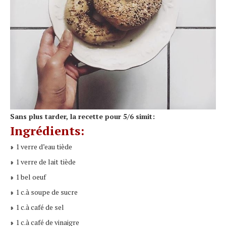
Sans plus tarder, la recette pour 5/6 simit:
Ingrédients:
1 verre d’eau tiède
❥
1 verre de lait tiède
❥
1 bel oeuf
❥
1 c.à soupe de sucre
❥
1 c.à café de sel
❥
1 c.à café de vinaigre
❥