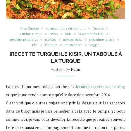
Blog Cuisine
comment faire du kisir turc
Cuisine
Cuisine Turque
Encas
kisir
la recette du kisir
meilleurs plats turcs
mezzes
mezzes turcs
nourriture turque
Plat
Plat turc
taboulé turc
veggie
{RECETTE TURQUE} LE KISIR, UN TABOULÉ À
LA TURQUE
written by
Pelin
Là, c’est le moment où je cherche ma
dernière recette sur le blog
et que je me rends compte qu’elle date de novembre 2014.
C’est vrai que d’autres sujets ont prit le dessus sur les recettes
dans ce blog, mais je vais remédier à cela avec le temps, et pour
commencer, je vais vous dévoiler la recette que je réalise souvent
l’été mais aussi en accompagnement comme du riz ou des pâtes.