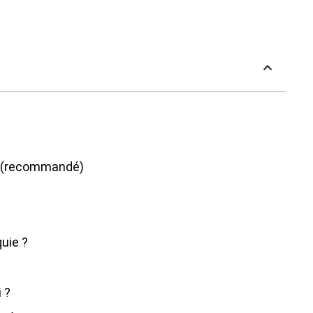
le (recommandé)
uie ?
 ?