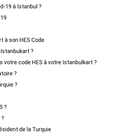
id-19 à Istanbul ?
-19
art à son HES Code
Istanbukart ?
as votre code HES à votre Istanbulkart ?
toire ?
rquie ?
S ?
 ?
ésident de la Turquie