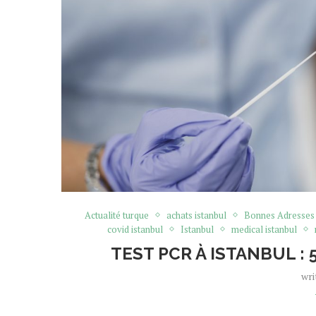
Actualité turque
achats istanbul
Bonnes Adresses
covid istanbul
Istanbul
medical istanbul
TEST PCR À ISTANBUL :
wri