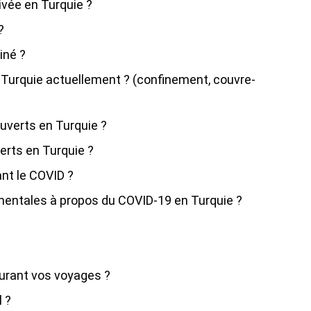
ivée en Turquie ?
?
iné ?
 Turquie actuellement ? (confinement, couvre-
ouverts en Turquie ?
erts en Turquie ?
ant le COVID ?
mentales à propos du COVID-19 en Turquie ?
e
durant vos voyages ?​
 ?