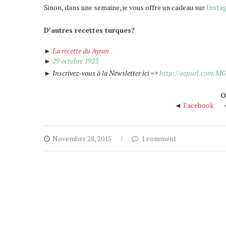
Sinon, dans une semaine, je vous offre un cadeau sur
Insta
D’autres recettes turques?
►
L
a recette du Ayran
►
29 octobre 1923
► Inscrivez-vous à la Newsletter ici =>
http://eepurl.com/M
O
◄
Facebook
November 28, 2015
1 comment