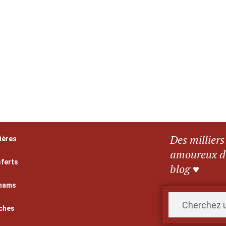
Des milliers
ières
amoureux d’
ferts
blog ♥
mams
ches