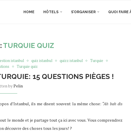
HOME
HÔTELS
S’ORGANISER
QUOI FAIRE 
:
TURQUIE QUIZ
estion istanbul
quiz istanbul
quizz istanbul
Turquie
stions
Turquie quiz
TURQUIE: 15 QUESTIONS PIÈGES !
tten by
Pelin
opos d’Istanbul, ils me disent souvent la même chose:
“Ah bah dis
 tout le monde et je partage tout ça ici avec vous. Vous comprendrez
n découvre des choses tous les jours! ?