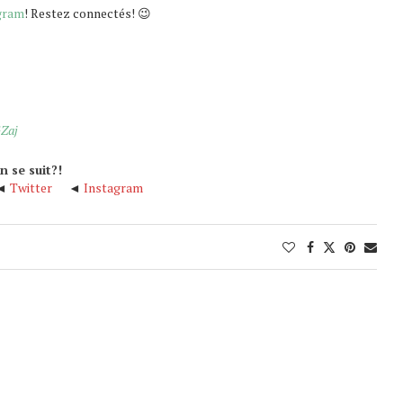
gram
! Restez connectés! 😉
GZaj
n se suit?!
◄
Twitter
◄
Instagram