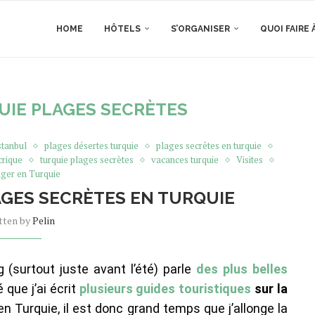
HOME
HÔTELS
S’ORGANISER
QUOI FAIRE 
UIE PLAGES SECRÈTES
stanbul
plages désertes turquie
plages secrêtes en turquie
crique
turquie plages secrètes
vacances turquie
Visites
ger en Turquie
AGES SECRÈTES EN TURQUIE
tten by
Pelin
 (surtout juste avant l’été) parle
des plus belles
 que j’ai écrit
plusieurs guides touristiques
sur la
en Turquie, il est donc grand temps que j’allonge la