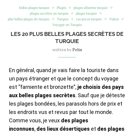
belles plages turquie
Plages
plages désertes turquie
plages secrêtes en turquie
plages turquie
plus belles plages de turquie
Turquie
vacances turquie
Visites
Voyager en Turquie
LES 20 PLUS BELLES PLAGES SECRÈTES DE
TURQUIE
written by
Pelin
En général, quand je vais faire la touriste dans
un pays étranger et que le concept du voyage
est “farniente et bronzette”,
je choisis des pays
aux belles plages secrètes
. Sauf que je déteste
les plages bondées, les parasols hors de prix et
les endroits vus et revus par tout le monde.
Comme vous, je veux
des plages
inconnues
,
des lieux désertiques
et
des plages