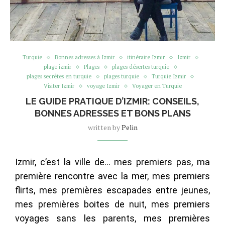
Turquie
Bonnes adresses à Izmir
itinéraire Izmir
Izmir
plage izmir
Plages
plages désertes turquie
plages secrêtes en turquie
plages turquie
Turquie Izmir
Visiter Izmir
voyage Izmir
Voyager en Turquie
LE GUIDE PRATIQUE D’IZMIR: CONSEILS,
BONNES ADRESSES ET BONS PLANS
written by
Pelin
Izmir, c’est la ville de… mes premiers pas, ma
première rencontre avec la mer, mes premiers
flirts, mes premières escapades entre jeunes,
mes premières boites de nuit, mes premiers
voyages sans les parents, mes premières