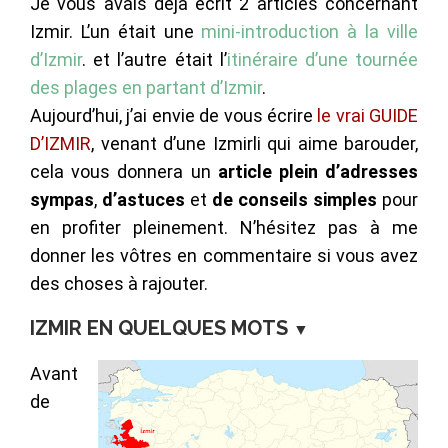
Je vous avais déjà écrit 2 articles concernant
Izmir. L’un était une
mini-introduction à la ville
d’Izmir
. et l’autre était l’
itinéraire d’une tournée
des plages en partant d’Izmir
.
Aujourd’hui, j’ai envie de vous écrire
le vrai GUIDE
D’IZMIR
, venant d’une Izmirli qui aime barouder,
cela vous donnera un
article plein d’adresses
sympas
,
d’astuces
et
de conseils simples
pour
en profiter pleinement. N’hésitez pas à me
donner les vôtres en commentaire si vous avez
des choses à rajouter.
IZMIR EN QUELQUES MOTS
▼
Avant
de