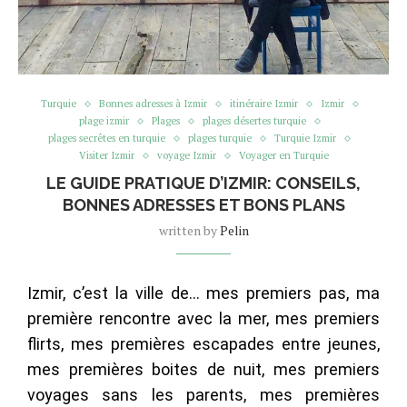
Turquie
Bonnes adresses à Izmir
itinéraire Izmir
Izmir
plage izmir
Plages
plages désertes turquie
plages secrêtes en turquie
plages turquie
Turquie Izmir
Visiter Izmir
voyage Izmir
Voyager en Turquie
LE GUIDE PRATIQUE D’IZMIR: CONSEILS,
BONNES ADRESSES ET BONS PLANS
written by
Pelin
Izmir, c’est la ville de… mes premiers pas, ma
première rencontre avec la mer, mes premiers
flirts, mes premières escapades entre jeunes,
mes premières boites de nuit, mes premiers
voyages sans les parents, mes premières