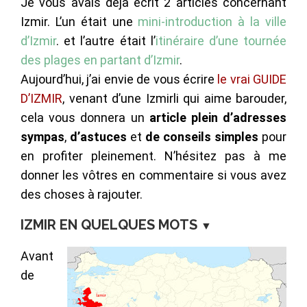
Je vous avais déjà écrit 2 articles concernant
Izmir. L’un était une
mini-introduction à la ville
d’Izmir
. et l’autre était l’
itinéraire d’une tournée
des plages en partant d’Izmir
.
Aujourd’hui, j’ai envie de vous écrire
le vrai GUIDE
D’IZMIR
, venant d’une Izmirli qui aime barouder,
cela vous donnera un
article plein d’adresses
sympas
,
d’astuces
et
de conseils simples
pour
en profiter pleinement. N’hésitez pas à me
donner les vôtres en commentaire si vous avez
des choses à rajouter.
IZMIR EN QUELQUES MOTS
▼
Avant
de