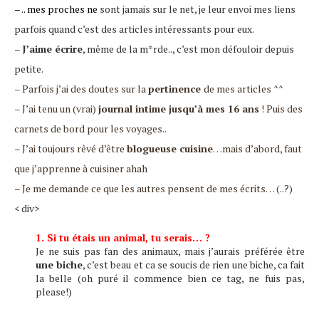
– .. mes proches ne
sont jamais sur le net, je leur envoi mes liens
parfois quand c’est des articles intéressants pour eux.
–
J’aime écrire
, même de la m*rde.., c’est mon défouloir depuis
petite.
– Parfois j’ai des doutes sur la
pertinence
de mes articles ^^
– J’ai tenu un (vrai)
journal intime jusqu’à mes 16 ans
! Puis des
carnets de bord pour les voyages..
– J’ai toujours rêvé d’être
blogueuse cuisine
…mais d’abord, faut
que j’apprenne à cuisiner ahah
– Je me demande ce que les autres pensent de mes écrits… (..?)
< div>
1. Si tu étais un animal, tu serais… ?
Je ne suis pas fan des animaux, mais j’aurais préférée être
une biche
, c’est beau et ca se soucis de rien une biche, ca fait
la belle (oh puré il commence bien ce tag, ne fuis pas,
please!)