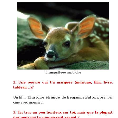
Tranquilleee ma biche
2. Une oeuvre qui t’a marquée (musique, film, livre,
tableau…)?
Un film,
L’histoire étrange de Benjamin Button
, premier
ciné avec monsieur
3. Un truc un peu honteux sur toi, mais que la plupart
des gens qui te connaissent savent ?