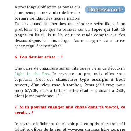
Après longue réflexion, je pense que
je ne peux pas me venter de lire des
forums
pendant des heures parfois.
Tu sais quand tu cherches une réponse
scientifique
à un
problème et puis que tu tombes sur un
topic qui fait 45
pages
, tu lis tu lis tu lis, et tu te rends compte que t’es
dessus depuis 35 mins et que t’as rien appris. Ca m’arrive
assez régulièrement ahah
6. Ton dernier achat… ?
Une paire de chaussure sur un site que je viens de découvrir
Light In the Box
. Je regrette un peu, mais elles sont
topissime. C’est des
chaussures type escarpin à bout
ouvert, d’un vieu rose à tomber, 9cms
(déjà trop pour
moi)
67,90€,
mais à la base elles était soit disant à 250€,
alors je me pardonne… ^^
7. Si tu pouvais changer une chose dans ta vie/toi, ce
serait… ?
Je regrette infiniment de n’avoir pas compris plus tôt qu’il
fallait
profiter de la vie, et voyager un max
.
Etre zen, ne