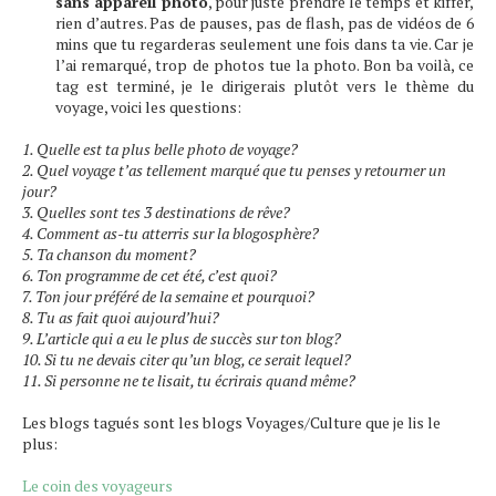
sans appareil photo
, pour juste prendre le temps et kiffer,
rien d’autres. Pas de pauses, pas de flash, pas de vidéos de 6
mins que tu regarderas seulement une fois dans ta vie. Car je
l’ai remarqué, trop de photos tue la photo.
Bon ba voilà, ce
tag est terminé, je le dirigerais plutôt vers le thème du
voyage, voici les questions:
1. Quelle est ta plus belle photo de voyage?
2. Quel voyage t’as tellement marqué que tu penses y retourner un
jour?
3. Quelles sont tes 3 destinations de rêve?
4. Comment as-tu
atterris
sur la blogosphère?
5. Ta chanson du moment?
6. Ton programme de cet été, c’est quoi?
7. Ton jour préféré de la semaine et pourquoi?
8. Tu as fait quoi aujourd’hui?
9. L’article qui a eu le plus de succès sur ton blog?
10. Si tu ne devais citer qu’un blog, ce serait lequel?
11. Si personne ne te lisait, tu écrirais quand même?
Les blogs tagués sont les blogs Voyages/Culture que je lis le
plus:
Le coin des voyageurs