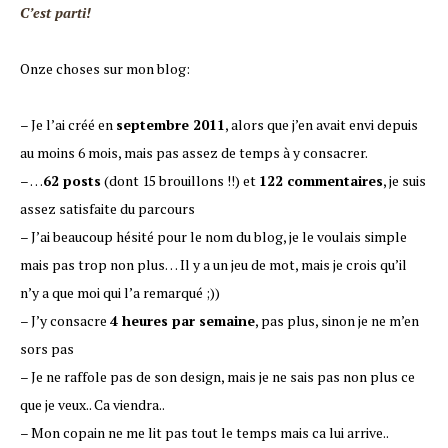
C’est parti!
Onze choses sur mon blog:
– Je l’ai créé en
septembre 2011
, alors que j’en avait envi depuis
au moins 6 mois, mais pas assez de temps à y consacrer.
– …
62 posts
(dont 15 brouillons !!) et
122 commentaires
, je suis
assez satisfaite du parcours
– J’ai beaucoup hésité pour le nom du blog, je le voulais simple
mais pas trop non plus… Il y a un jeu de mot, mais je crois qu’il
n’y a que moi qui l’a remarqué ;))
– J’y consacre
4 heures par semaine
, pas plus, sinon je ne m’en
sors pas
– Je ne raffole pas de son design, mais je ne sais pas non plus ce
que je veux.. Ca viendra..
– Mon copain ne me lit pas tout le temps mais ca lui arrive..