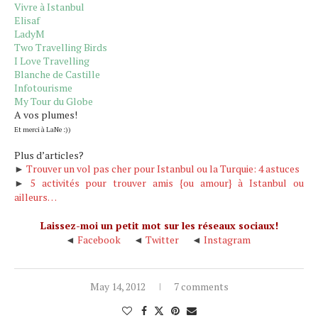
Vivre à Istanbul
Elisaf
LadyM
Two Travelling Birds
I Love Travelling
Blanche de Castille
Infotourisme
My Tour du Globe
A vos plumes!
Et merci à LaNe :))
Plus d’articles?
►
Trouver un vol pas cher pour Istanbul ou la Turquie: 4 astuces
►
5 activités pour trouver amis {ou amour} à Istanbul ou
ailleurs…
Laissez-moi un petit mot sur les réseaux sociaux!
◄
Facebook
◄
Twitter
◄
Instagram
May 14, 2012
7 comments