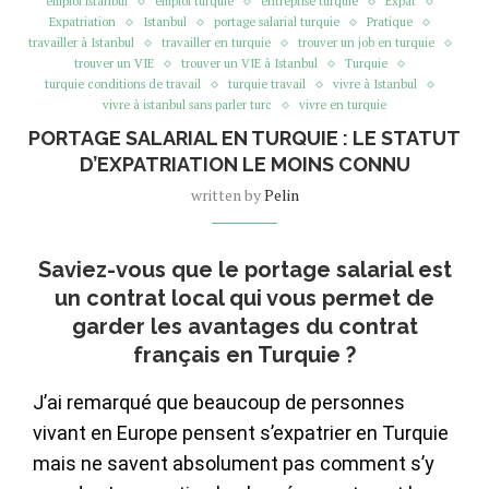
emploi istanbul
emploi turquie
entreprise turquie
Expat
Expatriation
Istanbul
portage salarial turquie
Pratique
travailler à Istanbul
travailler en turquie
trouver un job en turquie
trouver un VIE
trouver un VIE à Istanbul
Turquie
turquie conditions de travail
turquie travail
vivre à Istanbul
vivre à istanbul sans parler turc
vivre en turquie
PORTAGE SALARIAL EN TURQUIE : LE STATUT
D’EXPATRIATION LE MOINS CONNU
written by
Pelin
Saviez-vous que le portage salarial est
un contrat local qui vous permet de
garder les avantages du contrat
français en Turquie ?
J’ai remarqué que beaucoup de personnes
vivant en Europe pensent s’expatrier en Turquie
mais ne savent absolument pas comment s’y