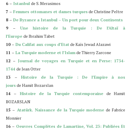
6 –
Istanbul
de
S. Merasimos
7 –
Femmes ottomanes et dames turques
de
Christine Peltre
8 –
De Byzance a Istanbul – Un port pour deux Continents
9 –
Une histoire de la Turquie : De l’Altaï à
l’Europe
de
Ibrahim Tabet
10 –
Du Califat aux coups d’Etat
de
Kaïs Jewad Alazawi
11 –
La Turquie moderne et l’Islam
de
Thierry Zarcone
12 –
Journal de voyages en Turquie et en Perse: 1734-
1744
de
Jean Otter
13 –
Histoire de la Turquie : De l’Empire à nos
jours
de
Hamit Bozarslan
14 –
Histoire de la Turquie contemporaine
de
Hamit
BOZARSLAN
15 –
Atatürk. Naissance de la Turquie moderne
de
Fabrice
Monnier
16 –
Oeuvres Complètes de Lamartine, Vol. 23: Publiées Et