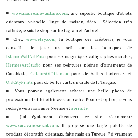
■
www.maisonlevantine.com
, une superbe boutique d’objets
orientaux: vaisselle, linge de maison, déco… Sélection très
raffinée, je suis le shop sur Instagram et j’adore!
■ Chez
www.etsy.com
, la boutique des créateurs, je vous
conseille de jeter un oeil sur les boutiques de
IslamicWallArtPinar
pour ses magnifiques calligraphies murales,
HermesArtStudio
pour ses peintures pleines d’ornements de
Canakkale,
ColoursOfOttoman
pour de belles lanternes et
OldCityPrints
pour de belles cartes murale de la Turquie.
■ Vous pouvez également acheter une belle photo de
professionnel et lui offrir avec un cadre. Pour cet option, je vous
redirige vers mon amie Noémie et
son site
.
■ J’ai également découvert ce site récemment:
www.karavaneserail.com
. Il propose une large palette de
produits décoratifs orientaux, faits main en Turquie. J’ai vraiment