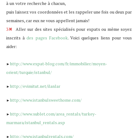
à un votre recherche à chacun,
puis laissez vos coordonnées et les rappeler une fois ou deux par
semaines, car eux ne vous appellent jamais!
3✖
Aller sur des sites spécialisés pour expats ou même soyez
inscrits à
des pages Facebook
. Voici quelques liens pour vous
aider:
http://www.expat-blog.com/fr/immobilier/moyen-
►
orient/turquie/istanbul/
http://evimitut.net/ilanlar
►
http://www.istanbulsweethome.com/
►
http://www.sublet.com/area_rentals/turkey-
►
marmara/istanbul_rentals.asp
http://www.istanbulrentals.com/
►