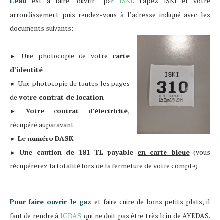
L’eau
est à faire “ouvrir” par
ISKI
. Tapez ISKI et votre
arrondissement puis rendez-vous à l’adresse indiqué avec les
documents suivants:
Une photocopie de votre
carte
►
d’identité
Une photocopie de toutes les pages
►
de
votre contrat de location
Votre contrat d’électricité
,
►
récupéré auparavant
Le numéro DASK
►
Une caution de 181 TL payable
en carte bleue
(vous
►
récupérerez la totalité lors de la fermeture de votre compte)
Pour faire ouvrir le gaz
et faire cuire de bons petits plats, il
faut de rendre à
IGDAS
, qui ne doit pas être très loin de AYEDAS.