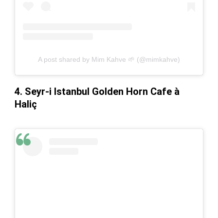
A post shared by Mim Kahve 🌱 (@mimkahve)
4. Seyr-i Istanbul Golden Horn Cafe à
Haliç