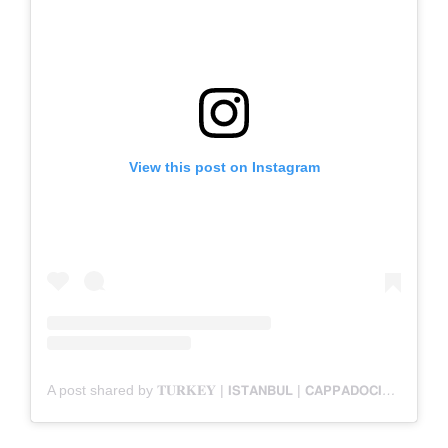
View this post on Instagram
A post shared by 𝐓𝐔𝐑𝐊𝐄𝐘 | 𝗜𝗦𝗧𝗔𝗡𝗕𝗨𝗟 | 𝗖𝗔𝗣𝗣𝗔𝗗𝗢𝗖𝗜𝗔 (@turkeytravelgo)