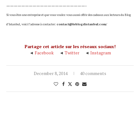
—————————————————————-
Si vous êtes une entreprise et que vous voulez vous aussi offrir des cadeaux aux lecteurs du Blog
d’Istanbul, voici l’adresse à contacter:
contact@leblogdistanbul.com
/
Partage cet article sur les réseaux sociaux!
◄
Facebook
◄
Twitter
◄
Instagram
December 8, 2014
40 comments