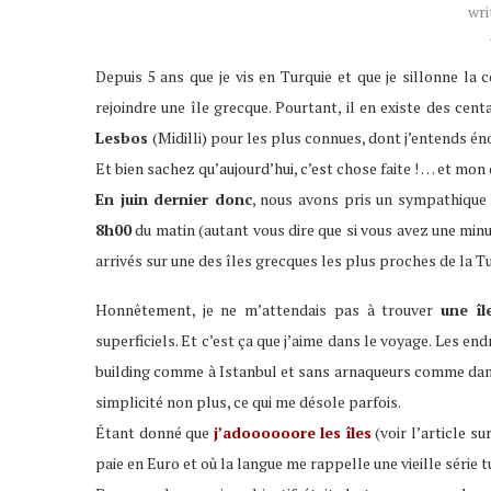
wri
Depuis 5 ans que je vis en Turquie et que je sillonne la 
rejoindre une île grecque. Pourtant, il en existe des cen
Lesbos
(Midilli) pour les plus connues, dont j’entends é
Et bien sachez qu’aujourd’hui, c’est chose faite ! … et mon d
En juin dernier donc
, nous avons pris un sympathique 
8h00
du matin (autant vous dire que si vous avez une minut
arrivés sur une des îles grecques les plus proches de la T
Honnêtement, je ne m’attendais pas à trouver
une île
superficiels. Et c’est ça que j’aime dans le voyage. Les e
building comme à Istanbul et sans arnaqueurs comme dans 
simplicité non plus, ce qui me désole parfois.
Étant donné que
j’adoooooore les îles
(voir l’article su
paie en Euro et où la langue me rappelle une vieille série