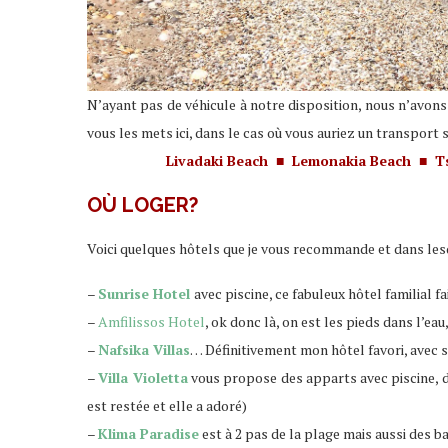
N’ayant pas de véhicule à notre disposition, nous n’avons 
vous les mets ici, dans le cas où vous auriez un transport 
Livadaki Beach
Lemonakia Beach
T
■
■
OÙ LOGER?
Voici quelques hôtels que je vous recommande et dans lesqu
–
Sunrise Hotel
avec piscine, ce fabuleux hôtel familial f
–
Amfilissos Hotel
, ok donc là, on est les pieds dans l’eau
–
Nafsika Villas
… Définitivement mon hôtel favori, avec s
–
Villa Violetta
vous propose des apparts avec piscine, da
est restée et elle a adoré)
–
Klima Paradise
est à 2 pas de la plage mais aussi des bar