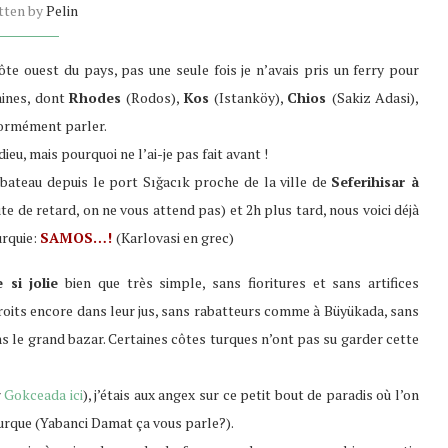
tten by
Pelin
côte ouest du pays, pas une seule fois je n’avais pris un ferry pour
taines, dont
Rhodes
(Rodos),
Kos
(Istanköy),
Chios
(Sakiz Adasi),
normément parler.
ieu, mais pourquoi ne l’ai-je pas fait avant !
bateau depuis le port Sığacık proche de la ville de
Seferihisar à
e de retard, on ne vous attend pas) et 2h plus tard, nous voici déjà
urquie:
SAMOS…!
(Karlovasi en grec)
 si jolie
bien que très simple, sans fioritures et sans artifices
ndroits encore dans leur jus, sans rabatteurs comme à Büyükada, sans
le grand bazar. Certaines côtes turques n’ont pas su garder cette
r
Gokceada ici
), j’étais aux angex sur ce petit bout de paradis où l’on
 turque (Yabanci Damat ça vous parle?).