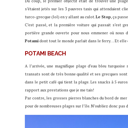
Du coup, le premier objectif était de trouver une plage
s’étaient jetés sur les 3 pauvres taxis qui attendaient cl
turco-grecque (lol) en y allant au culot.
Le Stop
, ça passe
C’est passé, et la première voiture qui passait s’est ge
portière grande ouverte pour nous emmener où nous dé
Potami
dont tout le monde parlait dans le ferry… Et elle é
POTAMI BEACH
A l’arrivée, une magnifique plage d’eau bleu turquoise
transats sont de très bonne qualité et ses grecques sont
dans le petit café qui tient la plage. Les snacks à 5 euro
rapport aux prestations que je me tais!
Par contre, les grosses pierres blanches du bord de mer r
pour de nombreuses plages sur l’île. N’oubliez donc pas 