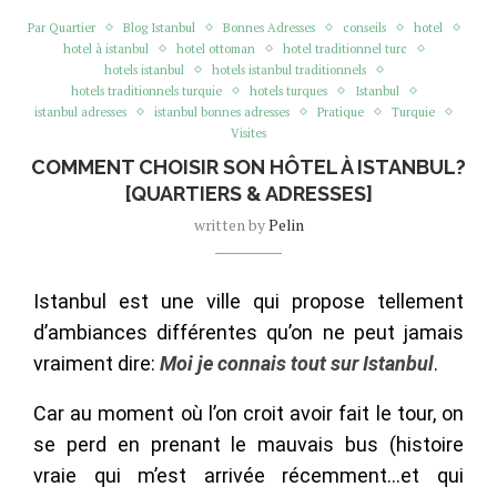
Par Quartier
Blog Istanbul
Bonnes Adresses
conseils
hotel
hotel à istanbul
hotel ottoman
hotel traditionnel turc
hotels istanbul
hotels istanbul traditionnels
hotels traditionnels turquie
hotels turques
Istanbul
istanbul adresses
istanbul bonnes adresses
Pratique
Turquie
Visites
COMMENT CHOISIR SON HÔTEL À ISTANBUL?
[QUARTIERS & ADRESSES]
written by
Pelin
Istanbul est une ville qui propose tellement
d’ambiances différentes qu’on ne peut jamais
vraiment dire:
Moi je connais tout sur Istanbul
.
Car au moment où l’on croit avoir fait le tour, on
se perd en prenant le mauvais bus (histoire
vraie qui m’est arrivée récemment…et qui