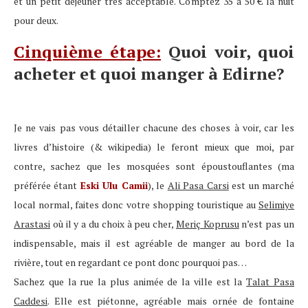
et un petit déjeuner très acceptable. Comptez 35 à 50 € la nuit
pour deux.
Cinquième étape:
Quoi voir, quoi
acheter et quoi manger à Edirne?
Je ne vais pas vous détailler chacune des choses à voir, car les
livres d’histoire (& wikipedia) le feront mieux que moi, par
contre, sachez que les mosquées sont époustouflantes (ma
préférée étant
Eski Ulu Camii
), le
Ali Pasa Carsi
est un marché
local normal, faites donc votre shopping touristique au
Selimiye
Arastasi
où il y a du choix à peu cher,
Meriç Koprusu
n’est pas un
indispensable, mais il est agréable de manger au bord de la
rivière, tout en regardant ce pont donc pourquoi pas…
Sachez que la rue la plus animée de la ville est la
Talat Pasa
Caddesi
. Elle est piétonne, agréable mais ornée de fontaine