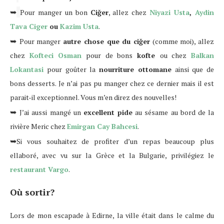
➥
Pour manger un bon
Ciğer
, allez chez
Niyazi Usta
,
Aydin
Tava Ciger
ou
Kazim Usta
.
➥
Pour manger
autre chose que du ciğer
(comme moi), allez
chez
Kofteci Osman
pour de bons
kofte
ou chez
Balkan
Lokantasi
pour goûter la
nourriture ottomane
ainsi que de
bons desserts. Je n’ai pas pu manger chez ce dernier mais il est
parait-il exceptionnel. Vous m’en direz des nouvelles!
➥
J’ai aussi mangé un
excellent pide
au sésame au bord de la
rivière Meric chez
Emirgan Cay Bahcesi
.
➥
Si vous souhaitez de profiter d’un repas beaucoup plus
ellaboré, avec vu sur la Grèce et la Bulgarie, privilégiez le
restaurant Vargo
.
Où sortir?
Lors de mon escapade à Edirne, la ville était dans le calme du